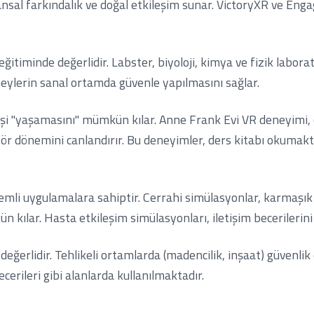
sal farkındalık ve doğal etkileşim sunar. VictoryXR ve Engag
eğitiminde değerlidir. Labster, biyoloji, kimya ve fizik labor
neylerin sanal ortamda güvenle yapılmasını sağlar.
mişi "yaşamasını" mümkün kılar. Anne Frank Evi VR deneyimi, 
 dönemini canlandırır. Bu deneyimler, ders kitabı okumakta
önemli uygulamalara sahiptir. Cerrahi simülasyonlar, karmaşık
kılar. Hasta etkileşim simülasyonları, iletişim becerilerini g
 değerlidir. Tehlikeli ortamlarda (madencilik, inşaat) güvenl
cerileri gibi alanlarda kullanılmaktadır.