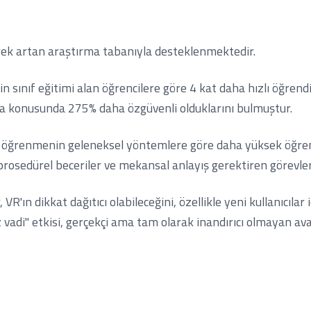
derek artan araştırma tabanıyla desteklenmektedir.
 sınıf eğitimi alan öğrencilere göre 4 kat daha hızlı öğrendi
ama konusunda 275% daha özgüvenli olduklarını bulmuştur.
ğrenmenin geleneksel yöntemlere göre daha yüksek öğrenme çı
 prosedürel beceriler ve mekansal anlayış gerektiren görevler
R'ın dikkat dağıtıcı olabileceğini, özellikle yeni kullanıcılar 
 vadi" etkisi, gerçekçi ama tam olarak inandırıcı olmayan ava