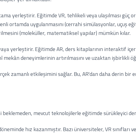
rtama yerleştirir. Eğitimde VR, tehlikeli veya ulaşılması gü
güvenli ortamda uygulanmasını (cerrahi simülasyonlar, uçuş eği
rilmesini (moleküller, matematiksel yapılar) mümkün kılar.
ünyaya yerleştirir. Eğitimde AR, ders kitaplarının interaktif içe
î mekân deneyimlerinin artırılmasını ve uzaktan işbirlikli ö
gerçek zamanlı etkileşimini sağlar. Bu, AR'dan daha derin bir
beklemeden, mevcut teknolojilerle eğitimde sürükleyici den
öneminde hız kazanmıştır. Bazı üniversiteler, VR sınıfları 