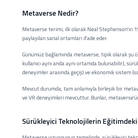
Metaverse Nedir?
Metaverse terimi, ilk olarak Neal Stephenson'ın 1992
paylaşılan sanal ortamları ifade eder.
Günümüz bağlamında metaverse, tipik olarak şu özell
kullanıcı aynı anda aynı ortamda bulunabilir), sürükle
deneyimler arasında geçiş) ve ekonomik sistem (sana
Mevcut durumda, tam anlamıyla birleşik bir metave
ve VR deneyimleri mevcuttur. Bunlar, metaverse'ün 
Sürükleyici Teknolojilerin Eğitimdeki
Metaverse vizyonunun temelinde, sürükleyici tekno