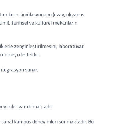
ç ortamların simülasyonunu (uzay, okyanus
timi), tarihsel ve kültürel mekânların
riklerle zenginleştirilmesini, laboratuvar
ğrenmeyi destekler.
 entegrasyon sunar.
eyimler yaratılmaktadır.
ve sanal kampüs deneyimleri sunmaktadır. Bu