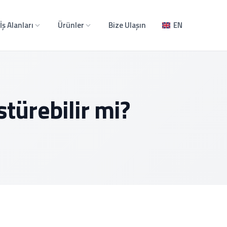
İş Alanları
Ürünler
Bize Ulaşın
EN
türebilir mi?