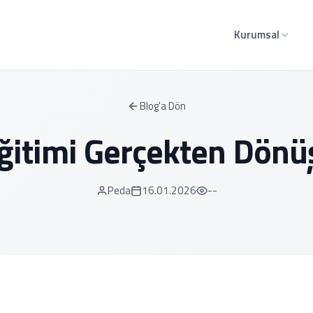
Kurumsal
Blog'a Dön
itimi Gerçekten Dönüş
Peda
16.01.2026
--