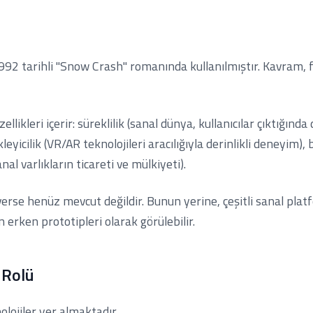
 tarihli "Snow Crash" romanında kullanılmıştır. Kavram, fiziks
ikleri içerir: süreklilik (sanal dünya, kullanıcılar çıktığınd
yicilik (VR/AR teknolojileri aracılığıyla derinlikli deneyim), bi
l varlıkların ticareti ve mülkiyeti).
rse henüz mevcut değildir. Bunun yerine, çeşitli sanal plat
erken prototipleri olarak görülebilir.
 Rolü
lojiler yer almaktadır.