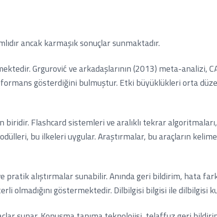
amlıdır ancak karmaşık sonuçlar sunmaktadır.
ektedir. Grgurović ve arkadaşlarının (2013) meta-analizi, CA
formans gösterdiğini bulmuştur. Etki büyüklükleri orta düze
biridir. Flashcard sistemleri ve aralıklı tekrar algoritmaları,
ülleri, bu ilkeleri uygular. Araştırmalar, bu araçların kelime
 pratik alıştırmalar sunabilir. Anında geri bildirim, hata farkın
rli olmadığını göstermektedir. Dilbilgisi bilgisi ile dilbilgisi
çlar sunar. Konuşma tanıma teknolojisi, telaffuz geri bildirim