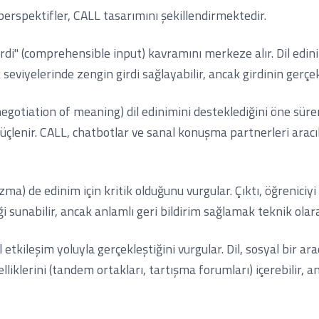
 perspektifler, CALL tasarımını şekillendirmektedir.
r girdi" (comprehensible input) kavramını merkeze alır. Dil ed
k seviyelerinde zengin girdi sağlayabilir, ancak girdinin gerçekte
gotiation of meaning) dil edinimini desteklediğini öne süre
güçlenir. CALL, chatbotlar ve sanal konuşma partnerleri aracıl
a) de edinim için kritik olduğunu vurgular. Çıktı, öğreniciyi d
 sunabilir, ancak anlamlı geri bildirim sağlamak teknik olar
tkileşim yoluyla gerçekleştiğini vurgular. Dil, sosyal bir ara
iklerini (tandem ortakları, tartışma forumları) içerebilir, 