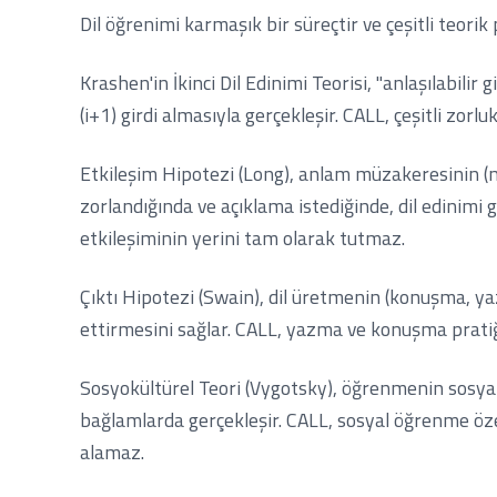
Dil öğrenimi karmaşık bir süreçtir ve çeşitli teorik
Krashen'in İkinci Dil Edinimi Teorisi, "anlaşılabili
(i+1) girdi almasıyla gerçekleşir. CALL, çeşitli zorlu
Etkileşim Hipotezi (Long), anlam müzakeresinin (ne
zorlandığında ve açıklama istediğinde, dil edinimi 
etkileşiminin yerini tam olarak tutmaz.
Çıktı Hipotezi (Swain), dil üretmenin (konuşma, yazm
ettirmesini sağlar. CALL, yazma ve konuşma pratiği
Sosyokültürel Teori (Vygotsky), öğrenmenin sosyal e
bağlamlarda gerçekleşir. CALL, sosyal öğrenme özell
alamaz.